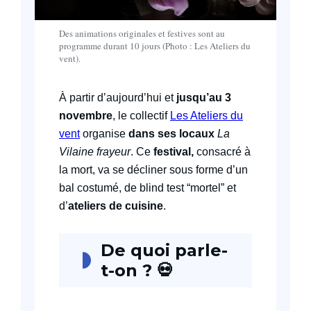
Des animations originales et festives sont au
programme durant 10 jours (Photo : Les Ateliers du
vent).
À partir d’aujourd’hui et
jusqu’au 3
novembre
, le collectif
Les Ateliers du
vent
organise
dans ses locaux
La
Vilaine frayeur
. Ce
festival,
consacré à
la mort, va se décliner sous forme d’un
bal costumé, de blind test “mortel” et
d’
ateliers de cuisine
.
De quoi parle-
t-on ?
💀