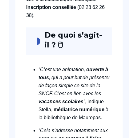
Inscription conseillée
(02 23 62 26
38).
De quoi s’agit-
il ?
🖱️
“C’est une animation,
ouverte à
tous,
qui a pour but de présenter
de façon simple ce site de la
SNCF. C’est en lien avec les
vacances scolaires
”
, indique
Stella,
médiatrice numérique
à
la bibliothèque de Maurepas.
“Cela s’adresse notamment aux