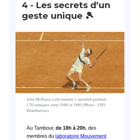
4 -
Les secrets d’un
geste unique
🎾
John McEnroe a été numéro 1 mondial pendant
170 semaines entre 1980 et 1985 (Photo : UFO
Distribution).
Au Tambour,
de 18h à 20h
, des
membres du
laboratoire Mouvement