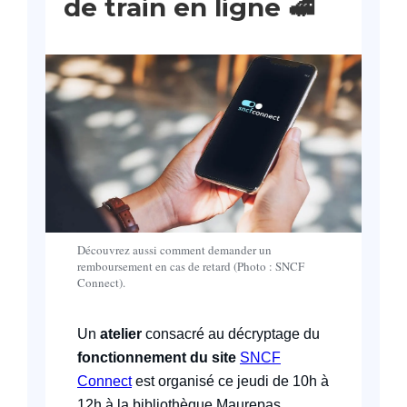
de train en ligne
🚅
Découvrez aussi comment demander un
remboursement en cas de retard (Photo : SNCF
Connect).
Un
atelier
consacré au décryptage du
fonctionnement du site
SNCF
Connect
est organisé ce jeudi de 10h à
12h à la bibliothèque Maurepas.